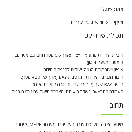
אתר:
אינטל
היקף:
24 חודשים, 25 עובדים
תכולת פרוייקט
הובלת היחידות ממפעל הייצור (אורך 6.6 מטר רוחב 2.3 מטר גובה
3 מטר במשקל 4 טון).
איפיון וייצור קורות הנפה ייעודיות להנפת היחידות.
חיבור מכני בין היחידות המרכיבות BAY (אורך של כ 42 מטר).
הנפת BAY שלם (12 מודולים) והרכבה לתקרת הקומה.
העבודה מתבצעת בשלב ה – BB ומצריכה תיאום עם גורמים רבים.
תחום
שינוע והצבה
,
מערכות צנרת תעשייתית
,
מערכות MEPF
,
שירותי
הנדסה ותכנון
,
ניהול וביצוע פרוייקטים כקבלן ראשי